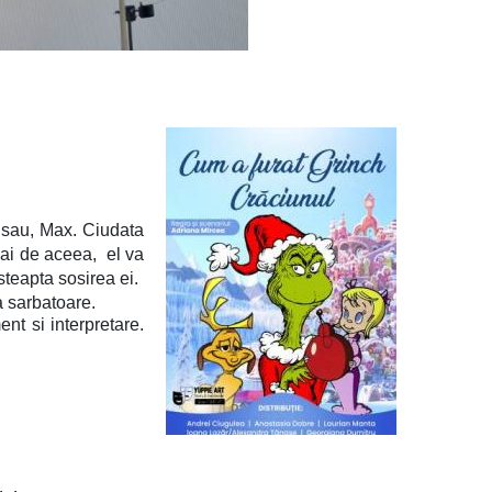
e sau, Max. Ciudata
mai de aceea, el va
asteapta sosirea ei.
a sarbatoare.
t si interpretare.