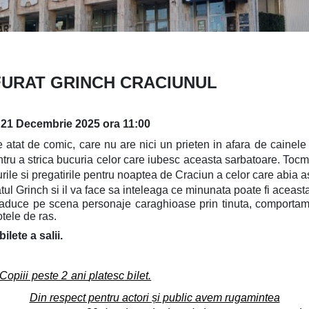
FURAT GRINCH CRACIUNUL
21 Decembrie 2025 ora 11:00
 atat de comic, care nu are nici un prieten in afara de cainel
ntru a strica bucuria celor care iubesc aceasta sarbatoare. Toc
urile si pregatirile pentru noaptea de Craciun a celor care abia 
atul Grinch si il va face sa inteleaga ce minunata poate fi aceast
duce pe scena personaje caraghioase prin tinuta, comportamen
otele de ras.
ilete a salii.
Copiii peste 2 ani
platesc
bilet.
Din respect pentru actori și public avem rugamintea