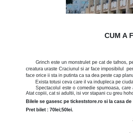
CUM A 
Grinch
este un monstrulet pe cat de tafnos, pe
creatura uraste Craciunul si ar face imposibilul pe
face orice ii sta in putinta ca sa dea peste cap plan
Exista totusi ceva care il va indupleca pe ciud
Spectacolul este o comedie spumoasa, care a
Atat copiii, cat si adultii, isi vor stapani cu greu hoh
Bilele se gasesc pe tickeststore.ro si la casa de b
Pret bilet : 70lei;50lei.